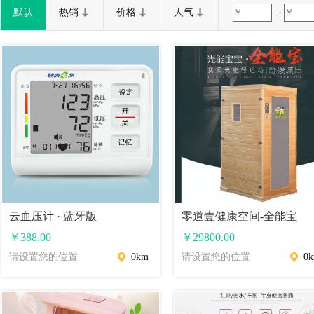
默认
热销
价格
人气
-
云血压计 · 蓝牙版
零道壹健康空间-全能宝
￥
388.00
￥
29800.00
请设置您的位置
0km
请设置您的位置
0