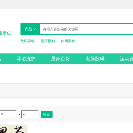
商品
准定位
数码家电
婚庆摄影
休闲零食
品
沐浴洗护
居家百货
电脑数码
运动
-