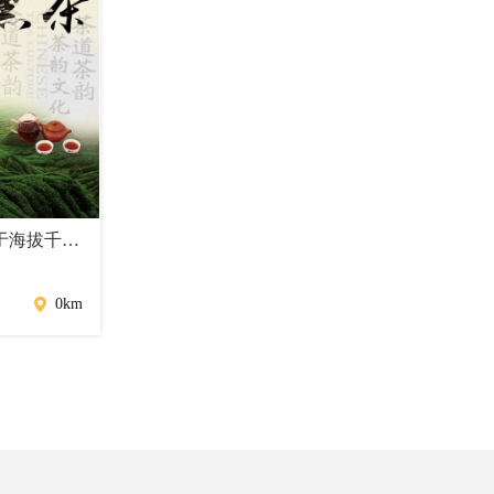
安化原产黑茶 产于海拔千米云台大山无污染 一盒两条（350g）
0km