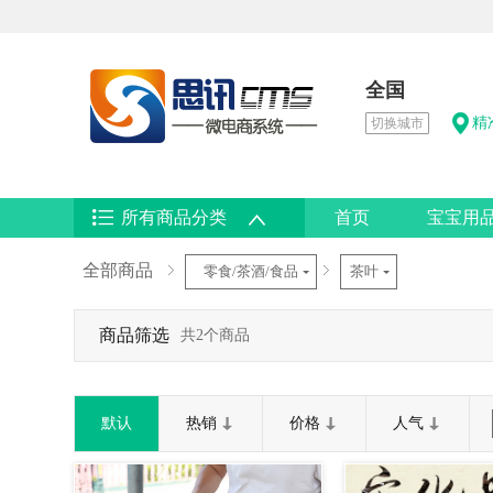
全国
精
切换城市
所有商品分类
首页
宝宝用
全部商品
零食/茶酒/食品
茶叶
商品筛选
共2个商品
默认
热销
价格
人气