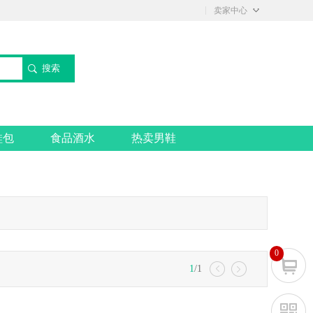
◇
卖家中心
搜索
鞋包
食品酒水
热卖男鞋
0
1
/1