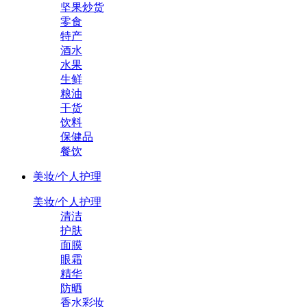
坚果炒货
零食
特产
酒水
水果
生鲜
粮油
干货
饮料
保健品
餐饮
美妆/个人护理
美妆/个人护理
清洁
护肤
面膜
眼霜
精华
防晒
香水彩妆