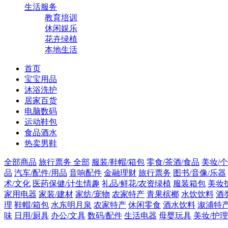
生活服务
教育培训
休闲娱乐
花卉绿植
本地生活
首页
宝宝用品
沐浴洗护
居家百货
电脑数码
运动鞋包
食品酒水
热卖男鞋
全部商品
旅行票务
全部
服装/鞋帽/箱包
零食/茶酒/食品
美妆/
品
汽车/配件/用品
音响配件
金融理财
旅行票务
图书/音像/乐器
术/文化
医药保健/计生情趣
礼品/鲜花/农资绿植
服装箱包
美妆
家用电器
家装/建材
家纺/宠物
农家特产
青果槟榔
水饮饮料
酒
理
鞋帽/箱包
水东明月泉
农家特产
休闲零食
酒水饮料
溆浦特
味
日用/厨具
办公/文具
数码/配件
生活电器
母婴玩具
美妆/护理