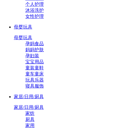
个人护理
沐浴洗护
女性护理
母婴玩具
母婴玩具
孕妈食品
妈妈护肤
孕妇装
宝宝用品
童装童鞋
童车童床
玩具乐器
寝具服饰
家居/日用/厨具
家居/日用/厨具
家纺
厨具
家用