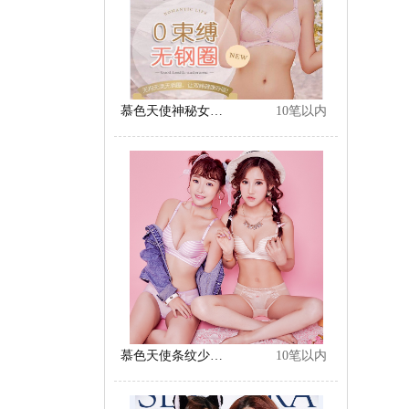
慕色天使神秘女神性感蕾丝夏季薄无钢圈文胸小胸聚拢调整内衣套装
10笔以内
慕色天使条纹少女小胸性感无痕4D记忆保健内衣无钢圈聚拢文胸套装
10笔以内