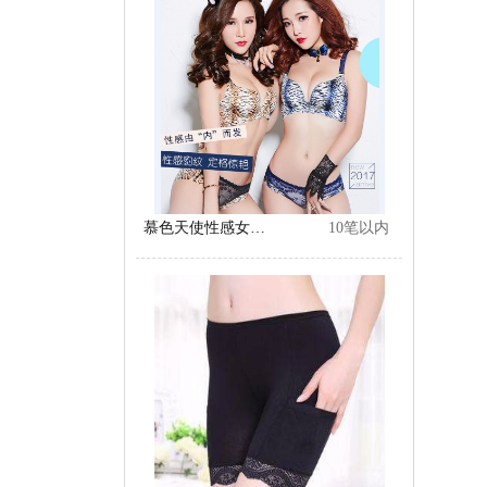
慕色天使性感女神豹纹4D记忆棉保健内衣聚拢调整无钢圈文胸套装
10笔以内