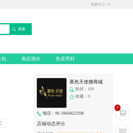
◇
卖家中心
搜索
鞋包
食品酒水
热卖男鞋
慕色天使微商城
粉丝：436
收藏：0
0
电话：86-18666623298
C
店铺动态评分