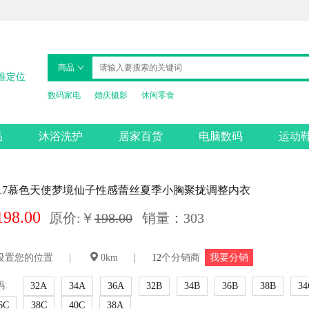
商品
准定位
数码家电
婚庆摄影
休闲零食
品
沐浴洗护
居家百货
电脑数码
运动
017慕色天使梦境仙子性感蕾丝夏季小胸聚拢调整内衣
198.00
原价:
￥
198.00
销量：303
设置您的位置
|
0km
|
12
个分销商
我要分销
码:
32A
34A
36A
32B
34B
36B
38B
34
6C
38C
40C
38A