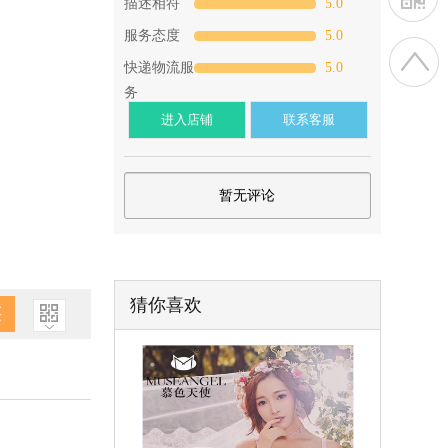
描述相符
5.0
服务态度
5.0
快递物流服
5.0
务
进入店铺
联系客服
暂无评论
猜你喜欢
买