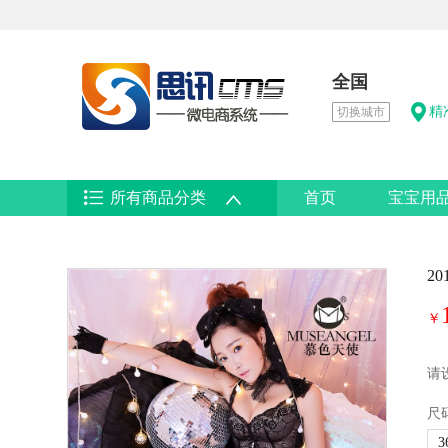
全国
精
切换城市
所有商品分类
首页
宝宝用
2
￥
请
尺
3