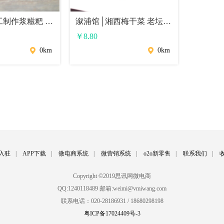
溆浦馆│手工制作浆糍粑 优质糯米蒿菜糍粑 4个装/6个装
溆浦馆│湘西梅干菜 老坛小蒜外 外婆菜 256g
￥
8.80
0km
0km
入驻
|
APP下载
|
微电商系统
|
微营销系统
|
o2o新零售
|
联系我们
|
Copyright ©2019思讯网微电商
QQ:1240118489 邮箱:weimi@vmiwang.com
联系电话：020-28186931 / 18680298198
粤ICP备17024409号-3