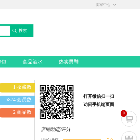
◇
卖家中心
搜索
鞋包
食品酒水
热卖男鞋
1
收藏数
打开微信扫一扫
5874
会员数
访问手机端页面
2
商品数
0
店铺动态评分