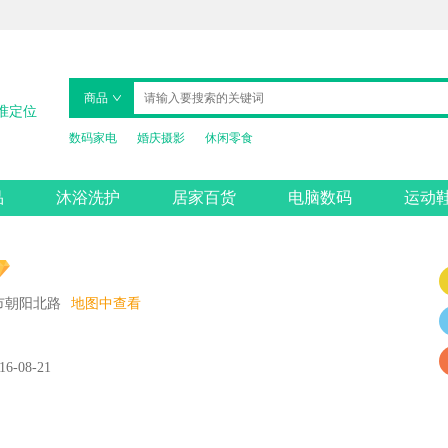
商品
准定位
数码家电
婚庆摄影
休闲零食
品
沐浴洗护
居家百货
电脑数码
运动
市朝阳北路
地图中查看
16-08-21